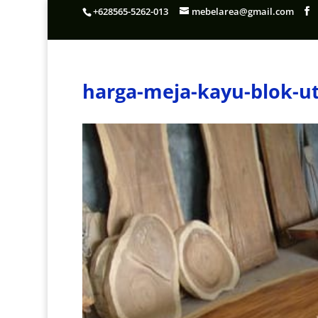
+628565-5262-013
mebelarea@gmail.com
harga-meja-kayu-blok-u