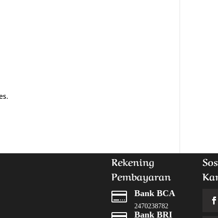
es.
Rekening
Sos
Pembayaran
Ka
Bank BCA

2470238782
Bank BRI
