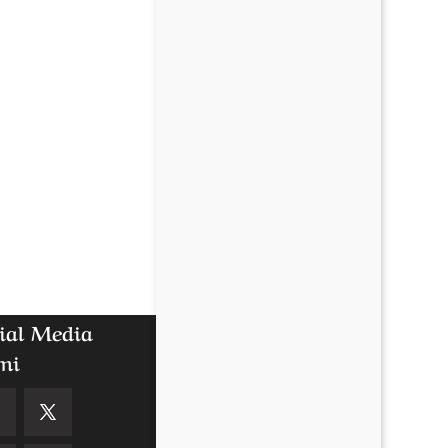
ial Media
mi