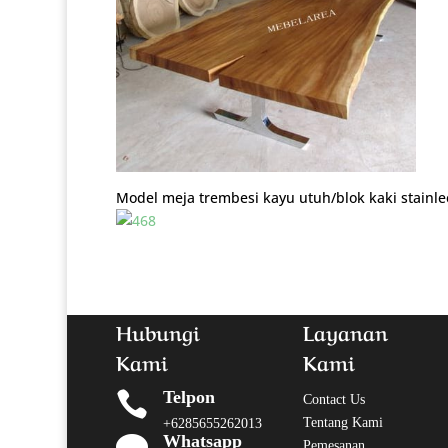
Model meja trembesi kayu utuh/blok kaki stainle
Hubungi
Layanan
Kami
Kami
Telpon

Contact Us
Tentang Kami
+6285655262013
Whatsapp

Pemesanan