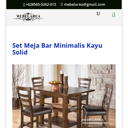
+628565-5262-013
mebelarea@gmail.com
Set Meja Bar Minimalis Kayu
Solid