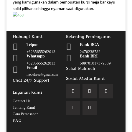
yang kami gunakan dalam pembuatan kursi meja bar kayu
solid pilihan sehingga nyaman saat digunakan.
Hubungi Kami
Rekening Pembayaran


Telpon
Bank BCA
+6285655262013
2470238782


Whatsapp
Bank BRI
+6285655262013
589701017379539

Email
Sahal Mahfudh
mebelarea@gmail.com
Sosial Media Kami
Chat 24/7 Support
Layanan Kami
Contact Us
Tentang Kami
Cara Pemesanan
F A Q