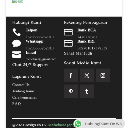
Hubungi Kami
Rekening Pembayaran

Telpon

Bank BCA
+6285655262013
2470238782

Whatsapp

Bank BRI
+6285655262013
589701017379539

Email
Sahal Mahfudh
mebelarea@gmail.com
Sosial Media Kami
Chat 24/7 Support
Layanan Kami
Contact Us
Tentang Kami
Cara Pemesanan
F A Q
Hubungi Kami On WA
@2020 Design By CV.
Mebelarea Jepara