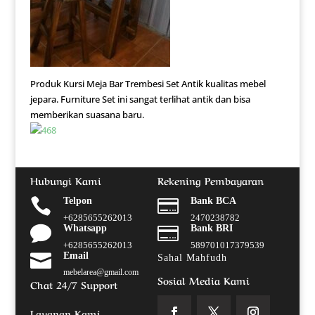
Produk Kursi Meja Bar Trembesi Set Antik kualitas mebel
jepara. Furniture Set ini sangat terlihat antik dan bisa
memberikan suasana baru.
Hubungi Kami
Rekening Pembayaran

Telpon

Bank BCA
+6285655262013
2470238782

Whatsapp

Bank BRI
+6285655262013
589701017379539

Email
Sahal Mahfudh
mebelarea@gmail.com
Sosial Media Kami
Chat 24/7 Support
Layanan Kami