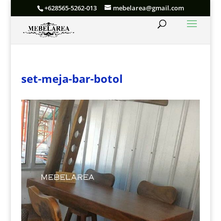
+628565-5262-013
mebelarea@gmail.com
set-meja-bar-botol