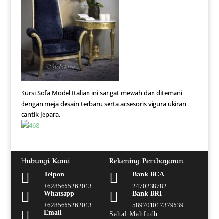
Kursi Sofa Model Italian ini sangat mewah dan ditemani
dengan meja desain terbaru serta acsesoris vigura ukiran
cantik Jepara.
Hubungi Kami
Rekening Pembayaran


Telpon
Bank BCA
+6285655262013
2470238782


Whatsapp
Bank BRI
+6285655262013
589701017379539

Email
Sahal Mahfudh