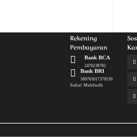
Rekening
Sos
Pembayaran
Ka

Bank BCA
2470238782

Bank BRI
589701017379539
Sahal Mahfudh