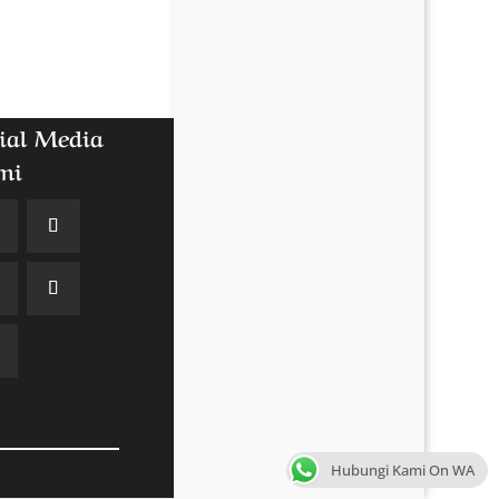
ial Media
mi
Hubungi Kami On WA