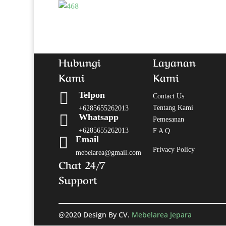
Hubungi
Layanan
Kami
Kami

Telpon
Contact Us
Tentang Kami
+6285655262013

Whatsapp
Pemesanan
+6285655262013
F A Q

Email
Privacy Policy
mebelarea@gmail.com
Chat 24/7
Support
@2020 Design By CV.
Mebelarea Jepara