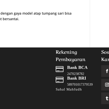
k dengan gaya model atap tumpang sari bisa
 bersantai.
Rekening
Sos
Pembayaran
Ka
Bank BCA

2470238782
Bank BRI

589701017379539
Sahal Mahfudh