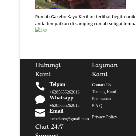
Rumah Gazebo Kayu Kecil ini terlihat begitu uni
anda tempatkan di samping rumah sebgai tempat
Hubungi
Layanan
Kami
Kami
Telpon

Contact Us
Tentang Kami
+6285655262013
Whatsapp

Pemesanan
+6285655262013
F A Q
Email

Privacy Policy
mebelarea@gmail.com
Chat 24/7
Support