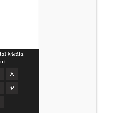
ial Media
mi