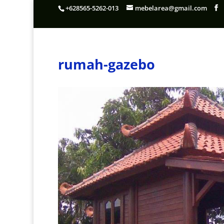
+628565-5262-013
mebelarea@gmail.com
rumah-gazebo