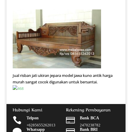
Jual risban jati ukiran jepara model jawa kuno antik harga
murah sangat cocok digunakan untuk bersantai.
Hubungi Kami
Rekening Pembayaran

Telpon

Bank BCA
+6285655262013
2470238782

Whatsapp

Bank BRI