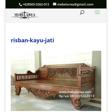
+628565-5262-013
mebelarea@gmail.com
risban-kayu-jati