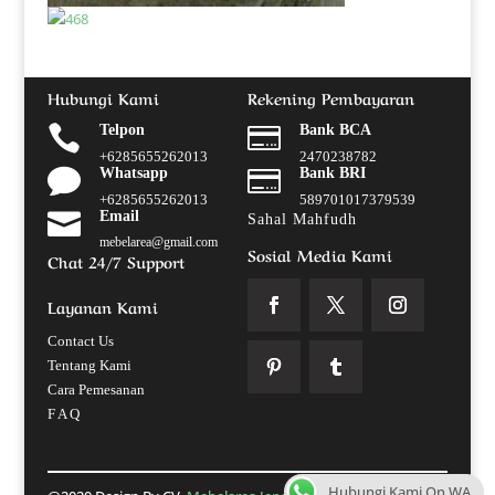
Hubungi Kami
Rekening Pembayaran

Telpon

Bank BCA
+6285655262013
2470238782

Whatsapp

Bank BRI
+6285655262013
589701017379539

Email
Sahal Mahfudh
mebelarea@gmail.com
Sosial Media Kami
Chat 24/7 Support
Layanan Kami
Contact Us
Tentang Kami
Cara Pemesanan
F A Q
Hubungi Kami On WA