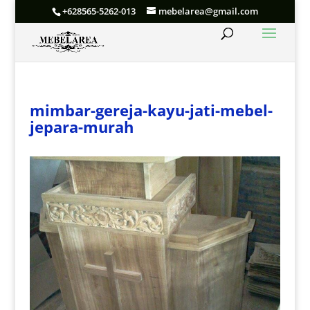
+628565-5262-013
mebelarea@gmail.com
mimbar-gereja-kayu-jati-mebel-
jepara-murah