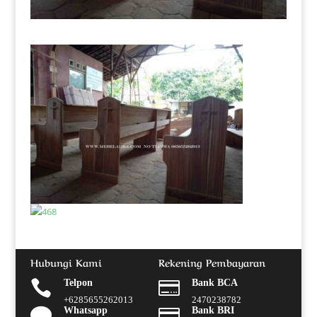
Hubungi Kami
Rekening Pembayaran

Telpon

Bank BCA
+6285655262013
2470238782

Whatsapp

Bank BRI