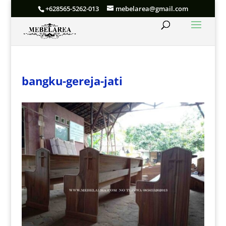
+628565-5262-013
mebelarea@gmail.com
bangku-gereja-jati