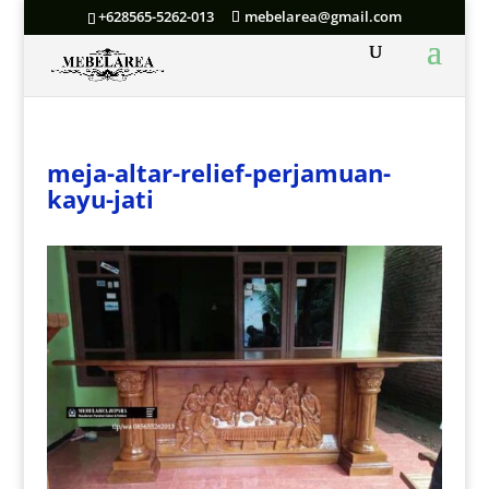
+628565-5262-013
mebelarea@gmail.com
meja-altar-relief-perjamuan-
kayu-jati