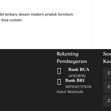
del terbaru desain modern produk furniture
r bisa custom.
Rekening
Sos
Pembayaran
Ka

Bank BCA
2470238782

Bank BRI
589701017379539
Sahal Mahfudh