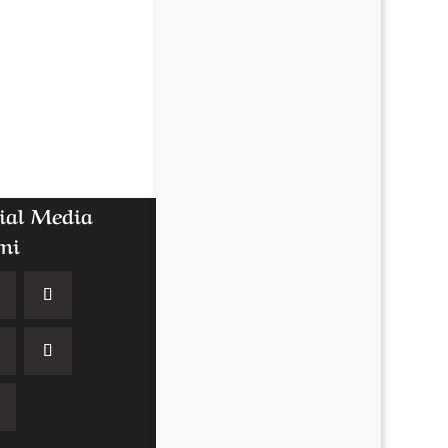
ial Media
mi