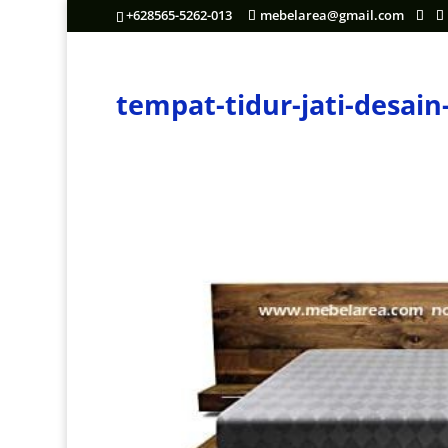
+628565-5262-013
mebelarea@gmail.com
tempat-tidur-jati-desai