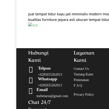
Jual tempat tidur kayu jati minimalis modern mo
kualitas furniture jepara asli ukuran tempat tidu
Hubungi
Layanan
Kami
Kami

Telpon
Contact Us
Tentang Kami
+6285655262013

Whatsapp
Pemesanan
+6285655262013
F A Q

Email
Privacy Policy
mebelarea@gmail.com
Chat 24/7
Support