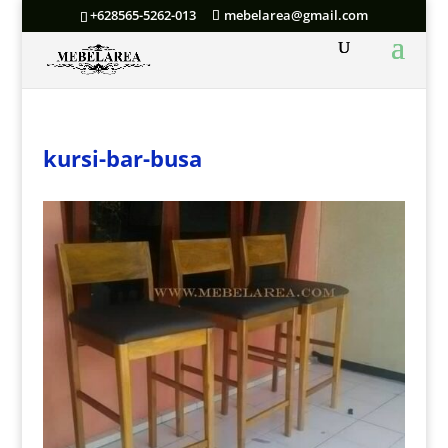
+628565-5262-013
mebelarea@gmail.com
kursi-bar-busa