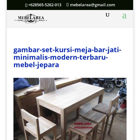
+628565-5262-013
mebelarea@gmail.com
gambar-set-kursi-meja-bar-jati-
minimalis-modern-terbaru-
mebel-jepara