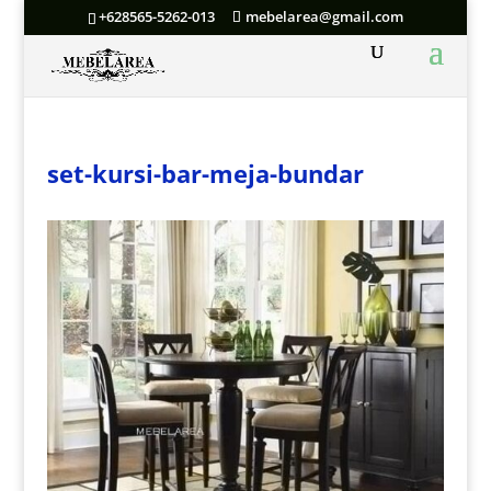
+628565-5262-013
mebelarea@gmail.com
set-kursi-bar-meja-bundar