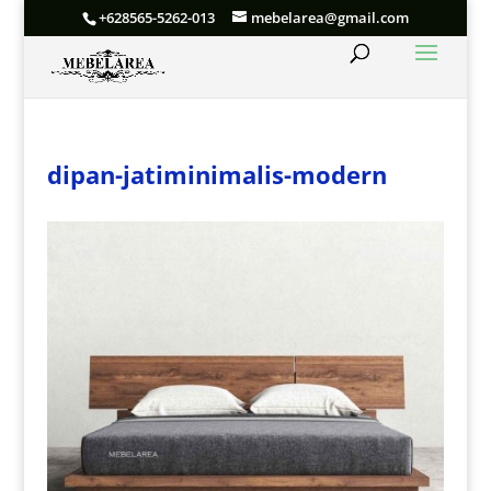
+628565-5262-013
mebelarea@gmail.com
dipan-jatiminimalis-modern