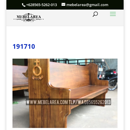
+628565-5262-013
mebelarea@gmail.com
191710