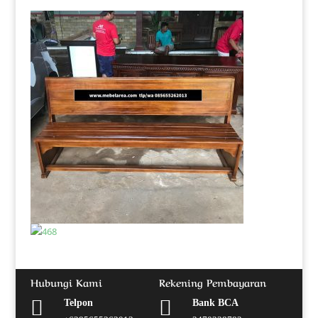
Hubungi Kami
Rekening Pembayaran


Telpon
Bank BCA