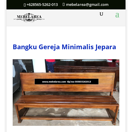
+628565-5262-013
mebelarea@gmail.com
Bangku Gereja Minimalis Jepara