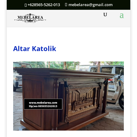
+628565-5262-013
mebelarea@gmail.com
Altar Katolik