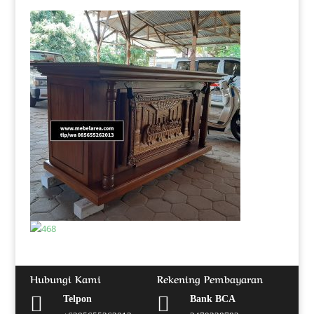
Hubungi Kami
Rekening Pembayaran


Telpon
Bank BCA