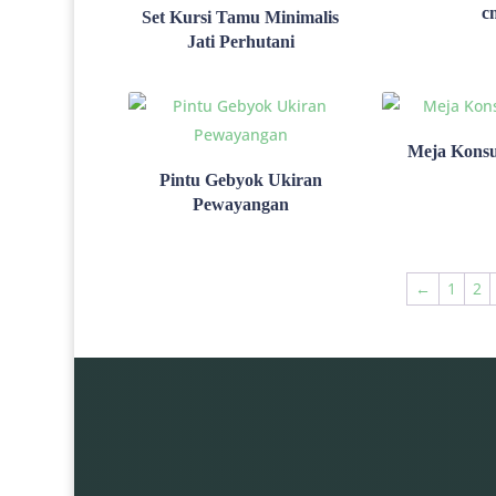
c
Set Kursi Tamu Minimalis
Jati Perhutani
Meja Konsu
Pintu Gebyok Ukiran
Pewayangan
←
1
2