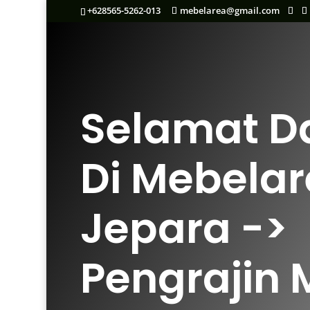
+628565-5262-013
mebelarea@gmail.com
Selamat D
Di Mebela
Jepara ->
Pengrajin 