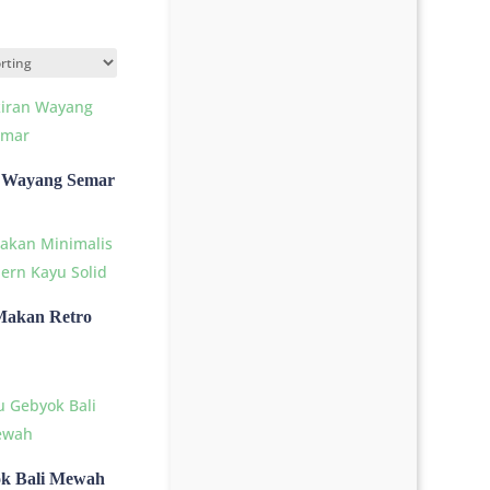
n Wayang Semar
Makan Retro
ok Bali Mewah