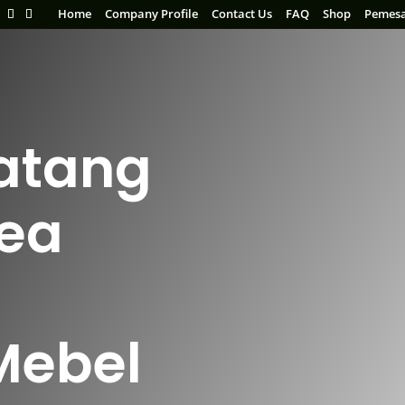
Home
Company Profile
Contact Us
FAQ
Shop
Pemes
atang
rea
Mebel