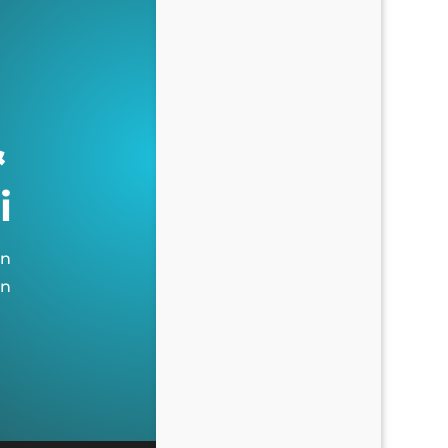
&
i
on
on