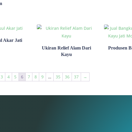
m
l Akar Jati
Ukiran Relief Alam Dari
Produsen B
Kayu
3
4
5
6
7
8
9
…
35
36
37
→