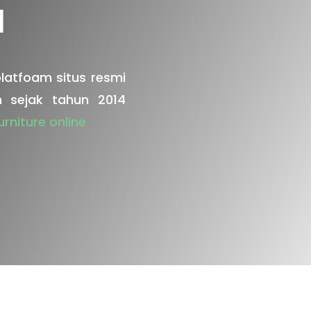
a
tfoam situs resmi
n sejak tahun 2014
urniture online