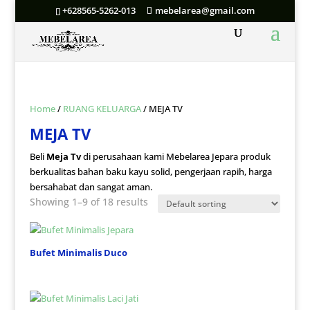
+628565-5262-013
mebelarea@gmail.com
Home
/
RUANG KELUARGA
/ MEJA TV
MEJA TV
Beli
Meja Tv
di perusahaan kami Mebelarea Jepara produk
berkualitas bahan baku kayu solid, pengerjaan rapih, harga
bersahabat dan sangat aman.
Showing 1–9 of 18 results
Bufet Minimalis Duco