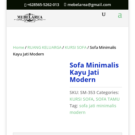
+628565-5262-013
mebelarea@gmail.com
Home
/
RUANG KELUARGA
/
KURSI SOFA
/ Sofa Minimalis
Kayu Jati Modern
Sofa Minimalis
Kayu Jati
Modern
SKU:
SM-353
Categories:
KURSI SOFA
,
SOFA TAMU
Tag:
sofa jati minimalis
modern