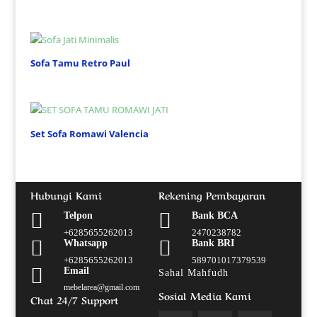
Sofa Tamu Retro Paul
Set Sofa Romawi Valencia
Hubungi Kami
Rekening Pembayaran


Telpon
Bank BCA
+6285655262013
2470238782


Whatsapp
Bank BRI
+6285655262013
589701017379539

Email
Sahal Mahfudh
mebelarea@gmail.com
Sosial Media Kami
Chat 24/7 Support