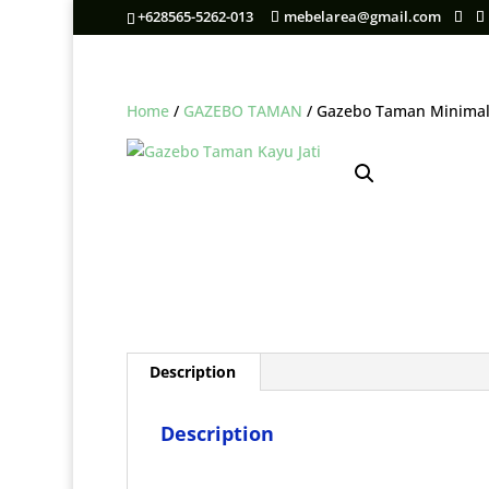
+628565-5262-013
mebelarea@gmail.com
Home
/
GAZEBO TAMAN
/ Gazebo Taman Minimal
Description
Description