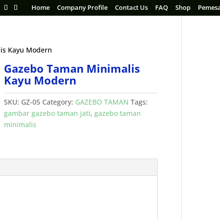
Home
Company Profile
Contact Us
FAQ
Shop
Pemes
is Kayu Modern
Gazebo Taman Minimalis
Kayu Modern
SKU:
GZ-05
Category:
GAZEBO TAMAN
Tags:
gambar gazebo taman jati
,
gazebo taman
minimalis