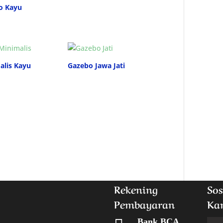
o Kayu
alis Kayu
Gazebo Jawa Jati
Rekening
Sos
Pembayaran
Ka
Bank BCA