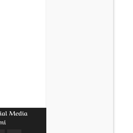
ial Media
mi