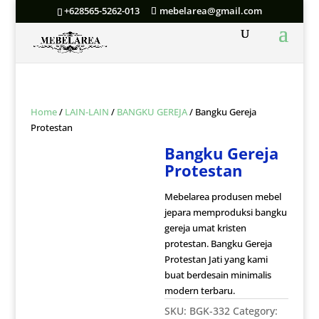
+628565-5262-013
mebelarea@gmail.com
Home
/
LAIN-LAIN
/
BANGKU GEREJA
/ Bangku Gereja
Protestan
Bangku Gereja
Protestan
Mebelarea produsen mebel
jepara memproduksi bangku
gereja umat kristen
protestan. Bangku Gereja
Protestan Jati yang kami
buat berdesain minimalis
modern terbaru.
SKU:
BGK-332
Category: