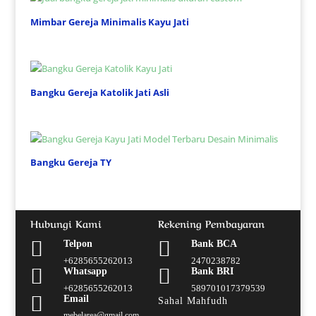
Mimbar Gereja Minimalis Kayu Jati
Bangku Gereja Katolik Jati Asli
Bangku Gereja TY
Hubungi Kami
Rekening Pembayaran


Telpon
Bank BCA
+6285655262013
2470238782


Whatsapp
Bank BRI
+6285655262013
589701017379539

Email
Sahal Mahfudh
mebelarea@gmail.com