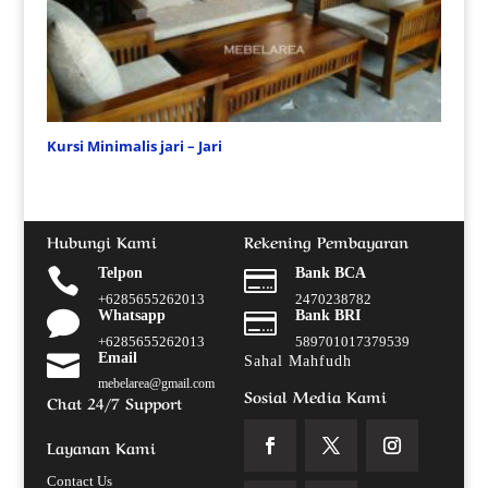
Kursi Minimalis jari – Jari
Hubungi Kami
Rekening Pembayaran

Telpon

Bank BCA
+6285655262013
2470238782

Whatsapp

Bank BRI
+6285655262013
589701017379539

Email
Sahal Mahfudh
mebelarea@gmail.com
Sosial Media Kami
Chat 24/7 Support
Layanan Kami
Contact Us