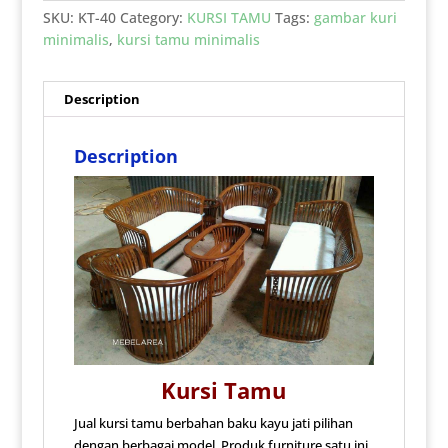
SKU:
KT-40
Category:
KURSI TAMU
Tags:
gambar kuri
minimalis
,
kursi tamu minimalis
Description
Description
Kursi Tamu
Jual kursi tamu berbahan baku kayu jati pilihan
dengan berbagai model. Produk furniture satu ini