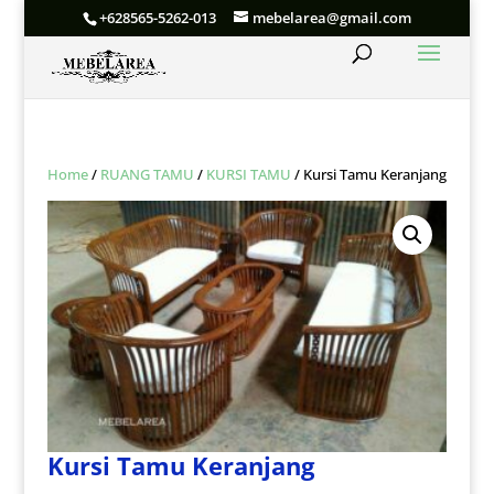
+628565-5262-013
mebelarea@gmail.com
Home
/
RUANG TAMU
/
KURSI TAMU
/ Kursi Tamu Keranjang
Kursi Tamu Keranjang