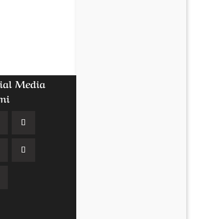
ial Media
mi