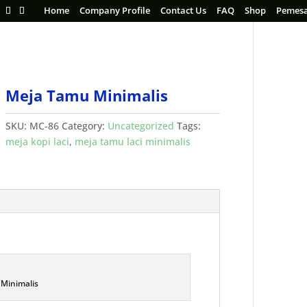
Home
Company Profile
Contact Us
FAQ
Shop
Pemes
Meja Tamu Minimalis
SKU:
MC-86
Category:
Uncategorized
Tags:
meja kopi laci
,
meja tamu laci minimalis
Minimalis