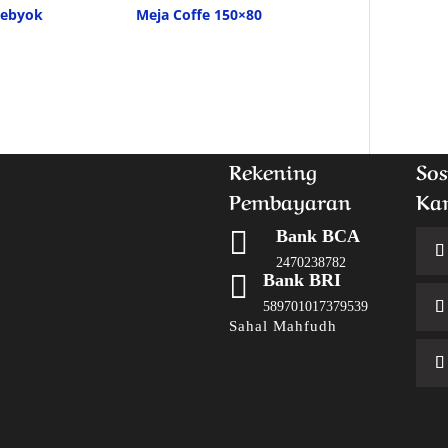
Gebyok
Meja Coffe 150×80
Rekening
Sos
Pembayaran
Ka

Bank BCA
2470238782

Bank BRI
589701017379539
Sahal Mahfudh