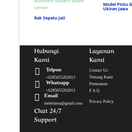
Model Pintu 
Ukiran Jawa
Rak Sepatu Jati
Hubungi
Layanan
Kami
Kami

Telpon
Contact Us
Tentang Kami
+6285655262013

Whatsapp
Pemesanan
+6285655262013
F A Q

Email
Privacy Policy
mebelarea@gmail.com
Chat 24/7
Support