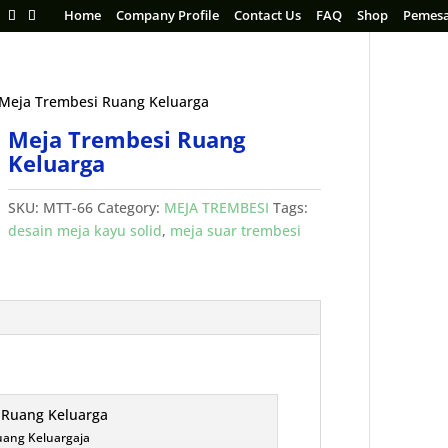
Home
Company Profile
Contact Us
FAQ
Shop
Pemes
 Meja Trembesi Ruang Keluarga
Meja Trembesi Ruang
Keluarga
SKU:
MTT-66
Category:
MEJA TREMBESI
Tags:
desain meja kayu solid
,
meja suar trembesi
uang Keluargaja