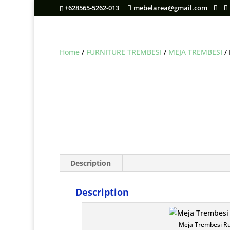
+628565-5262-013
mebelarea@gmail.com
Home
/
FURNITURE TREMBESI
/
MEJA TREMBESI
/
Description
Description
Meja Trembesi R