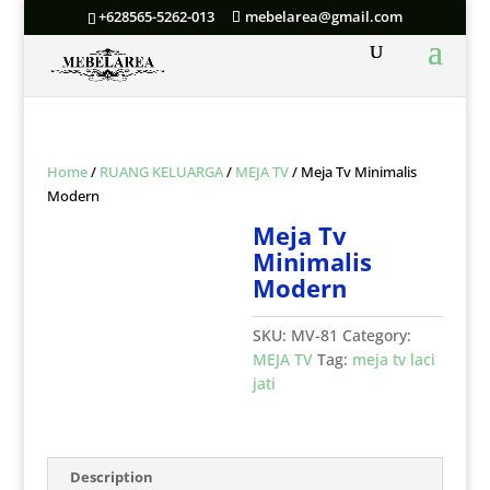
+628565-5262-013
mebelarea@gmail.com
Home
/
RUANG KELUARGA
/
MEJA TV
/ Meja Tv Minimalis
Modern
Meja Tv
Minimalis
Modern
SKU:
MV-81
Category:
MEJA TV
Tag:
meja tv laci
jati
Description