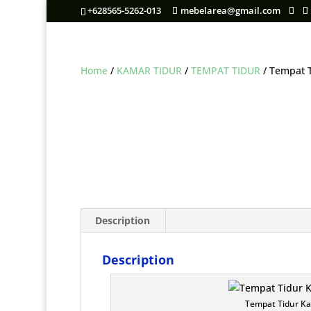
+628565-5262-013
mebelarea@gmail.com
Home
/
KAMAR TIDUR
/
TEMPAT TIDUR
/ Tempat T
Description
Description
Tempat Tidur Ka