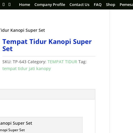
Home
Company Profile
Contact Us
FAQ
Shop
Pemes
idur Kanopi Super Set
Tempat Tidur Kanopi Super
Set
SKU:
TP-643
Category:
TEMPAT TIDUR
Tag:
tempat tidur jati kanopy
nopi Super Set