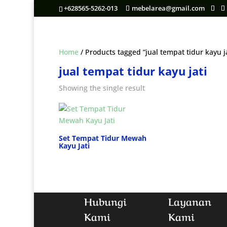
+628565-5262-013
mebelarea@gmail.com
Home
/ Products tagged “jual tempat tidur kayu ja
jual tempat tidur kayu jati
Showing the single result
Set Tempat Tidur Mewah
Kayu Jati
Hubungi
Layanan
Kami
Kami