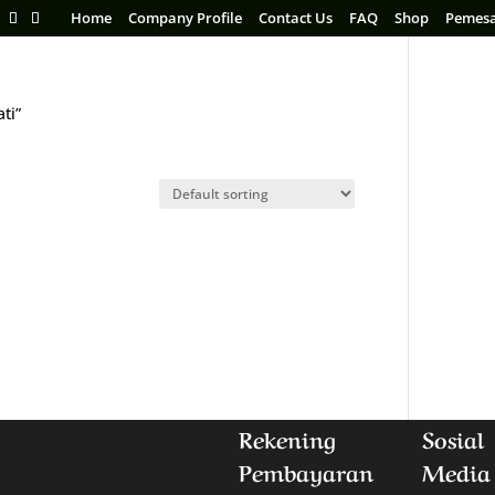
Home
Company Profile
Contact Us
FAQ
Shop
Pemes
ti”
Rekening
Sosial
Pembayaran
Media