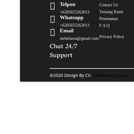

Telpon
Contact Us
Tentang Kami
+6285655262013

Whatsapp
Pemesanan
+6285655262013
F A Q

Email
Privacy Policy
mebelarea@gmail.com
Chat 24/7
Support
@2020 Design By CV.
Mebelarea Jepara