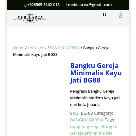
+628565-5262-013
mebelarea@gmail.com
Home
/
LAIN-LAIN
/
BANGKU GEREJA
/ Bangku Gereja
Minimalis Kayu Jati BG88
Bangku Gereja
Minimalis Kayu
Jati BG88
Pengrajin Bangku Gereja
Minimalis Modern Kayu Jati
dari kota Jepara.
SKU:
BG-88
Category:
BANGKU GEREJA
Tags:
bangku gereja
,
Bangku
Gereja Jati Minimalis
,