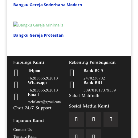
Bangku Gereja Sederhana Modern
Bangku Gereja Protestan
Hubungi Kami
Rekening Pembayaran


Telpon
Bank BCA
+6285655262013
2470238782


Whatsapp
Bank BRI
+6285655262013
589701017379539

Email
Sahal Mahfudh
mebelarea@gmail.com
Sosial Media Kami
Chat 24/7 Support
Layanan Kami
Contact Us
Tentang Kami